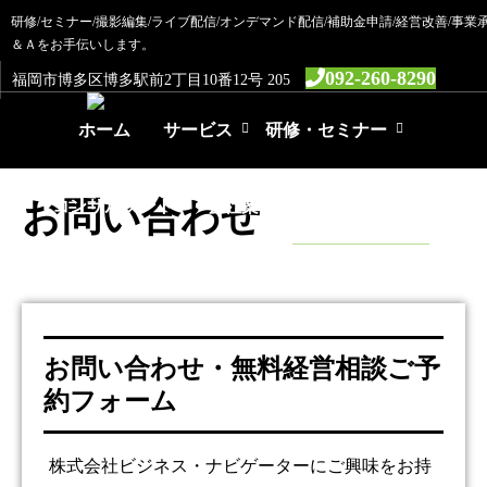
研修/セミナー/撮影編集/ライブ配信/オンデマンド配信/補助金申請/経営改善/事業承
＆Ａをお手伝いします。
092-260-8290
福岡市博多区博多駅前2丁目10番12号 205
ホーム
サービス
研修・セミナー
HOME
お問い合わせ
お問い合わせ
コンサルタント
会社案内
お問い合わせ
お問い合わせ・無料経営相談ご予
約フォーム
株式会社ビジネス・ナビゲーターにご興味をお持