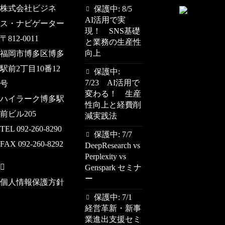
株式会社ビジネ
保護中: 8/5
AI活用で実
ス・ナビゲーター
現！ SNS基礎
〒812-0011
と業務の生産性
向上
福岡市博多区博多
駅前2丁目10番12
保護中:
7/23 AI活用で
号
変わる！ 生産
ハイラーク博多駅
性向上と経費削
前ビル205
減実践法
TEL 092-260-8290
保護中: 7/7
FAX 092-260-8292
DeepResearch vs
Perplexity vs
Genspark セミナ
ー
個人情報保護方針
保護中: 7/1
経営革新・新事
業進出支援セミ