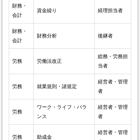
財務・
資金繰り
経理担当者
会計
財務・
財務分析
後継者
会計
総務・労務担
労務
労働法改正
当者
経営者・管理
労務
就業規則・諸規定
者
ワーク・ライフ・バラ
経営者・管理
労務
ンス
者
経営者・管理
労務
助成金