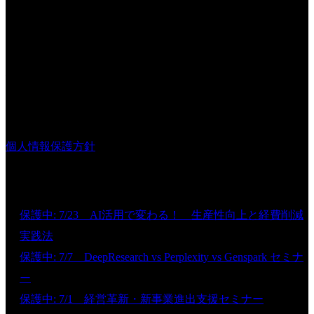
株式会社ビジネス・ナビゲーター
〒812-0011
福岡市博多区博多駅前2丁目10番12号
ハイラーク博多駅前ビル205
TEL 092-260-8290
FAX 092-260-8292
個人情報保護方針
新着情報
保護中: 7/23 AI活用で変わる！ 生産性向上と経費削減
実践法
保護中: 7/7 DeepResearch vs Perplexity vs Genspark セミナ
ー
保護中: 7/1 経営革新・新事業進出支援セミナー