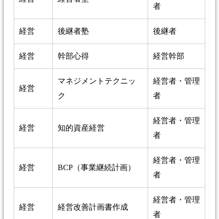
者
経営
後継者塾
後継者
経営
幹部心得
経営幹部
マネジメントテクニッ
経営者・管理
経営
ク
者
経営者・管理
経営
知的資産経営
者
経営者・管理
経営
BCP（事業継続計画）
者
経営者・管理
経営
経営改善計画書作成
者