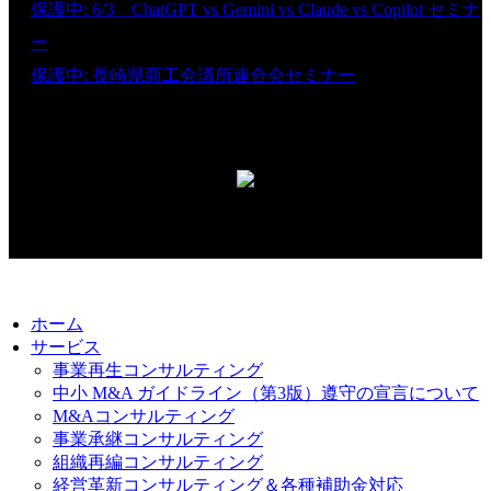
保護中: 6/3 ChatGPT vs Gemini vs Claude vs Copilot セミナ
ー
保護中: 長崎県商工会議所連合会セミナー
無料経営相談
© 2026. 株式会社ビジネス・ナビゲーター｜福岡市
ホーム
サービス
事業再生コンサルティング
中小 M&A ガイドライン（第3版）遵守の宣言について
M&Aコンサルティング
事業承継コンサルティング
組織再編コンサルティング
経営革新コンサルティング＆各種補助金対応