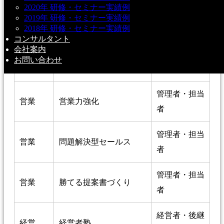
2020年 研修・セミナー実績例
強い営業チームをつく
管理者・担当
2019年 研修・セミナー実績例
営業
るコーチング
者
2018年 研修・セミナー実績例
コンサルタント
会社案内
管理者・担当
お問い合わせ
営業
新規開拓
者
管理者・担当
営業
営業力強化
者
管理者・担当
営業
問題解決型セールス
者
管理者・担当
営業
勝てる提案書づくり
者
経営者・後継
経営
経営者塾