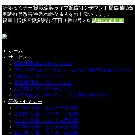
HOME
研修/セミナー/撮影編集/ライブ配信/オンデマンド配信/補助金
研修・セミナー
申請/経営改善/事業承継/Ｍ＆Ａをお手伝いします。
福岡市博多区博多駅前2丁目10番12号 205
092-260-8290
研修・セミナー
ホーム
サービス
事業再生コンサルティング
研修メニュー例
中小 M&A ガイドライン（第3版）遵守の宣言について
M&Aコンサルティング
事業承継コンサルティング
[su_spacer size="20"]
組織再編コンサルティング
経営革新コンサルティング＆各種補助金対応
研修・セミナー
分野
コース
対象者
2025年 研修・セミナー実績例
2024年 研修・セミナー実績例
管理者・担当
2023年 研修・セミナー実績例
営業
営業戦略・営業管理
2022年 研修・セミナー実績例
者
2021年 研修・セミナー実績例