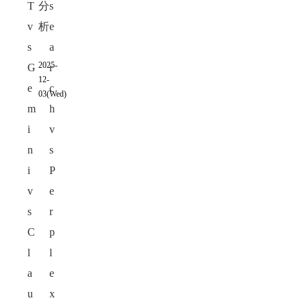
T
分
s
v
析
e
s
a
2025-
G
r
12-
e
c
03(Wed)
m
h
i
v
n
s
i
P
v
e
s
r
C
p
l
l
a
e
u
x