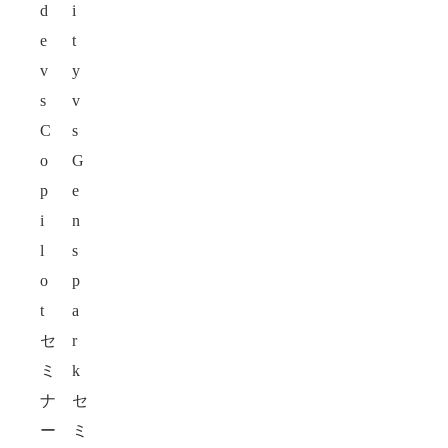
d
i
e
t
v
y
s
v
C
s
o
G
p
e
i
n
l
s
o
p
t
a
セ
r
ミ
k
ナ
セ
ー
ミ