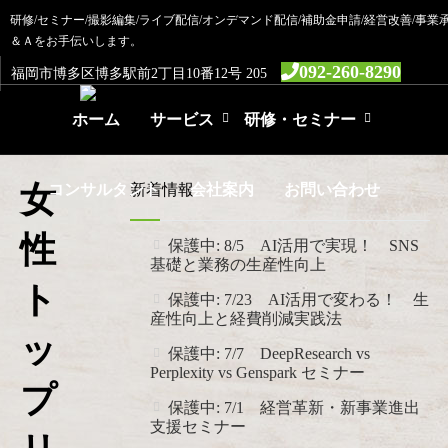
研修/セミナー/撮影編集/ライブ配信/オンデマンド配信/補助金申請/経営改善/事業承
＆Ａをお手伝いします。
092-260-8290
福岡市博多区博多駅前2丁目10番12号 205
ホーム
サービス
研修・セミナー
HOME
セミナー
女性トップリーダー育成研修
女
コンサルタント
新着情報
会社案内
お問い合わせ
性
保護中: 8/5 AI活用で実現！ SNS
基礎と業務の生産性向上
ト
保護中: 7/23 AI活用で変わる！ 生
産性向上と経費削減実践法
ッ
保護中: 7/7 DeepResearch vs
Perplexity vs Genspark セミナー
プ
保護中: 7/1 経営革新・新事業進出
支援セミナー