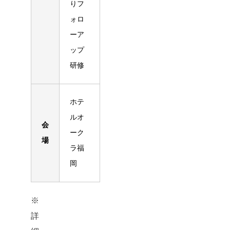
りフ
ォロ
ーア
ップ
研修
ホテ
ルオ
会
ーク
場
ラ福
岡
※
詳