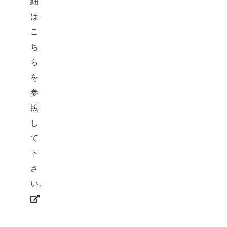
細
は
こ
ち
ら
を
参
照
し
て
下
さ
い。