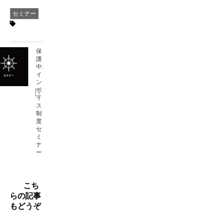
セミナー
保
護
中:
イ
ン
ボ
イ
ス
制
度
セ
ミ
ナ
ー
こち
らの記事
もどうぞ