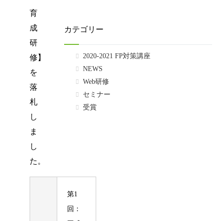
育
成
カテゴリー
研
2020-2021 FP対策講座
修】
NEWS
を
Web研修
落
セミナー
札
受賞
し
ま
し
た。
第1
回：