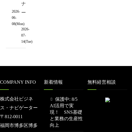
ナ
2026-
ー
06-
08(Mon)
2026-
07-
14(Tue)
COMPANY INFO
新着情報
無料経営相談
株式会社ビジネ
保護中: 8/5
AI活用で実
ス・ナビゲーター
現！ SNS基礎
〒812-0011
と業務の生産性
向上
福岡市博多区博多