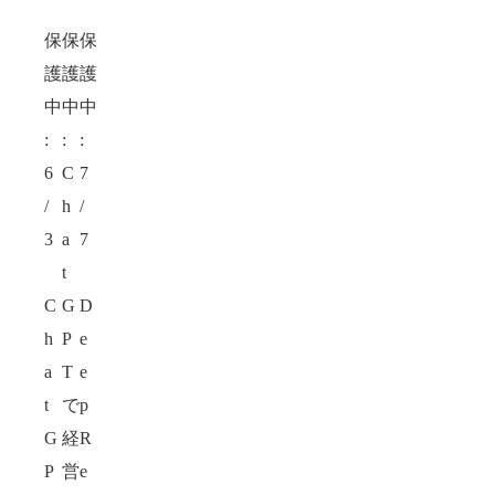
保
保
保
護
護
護
中
中
中
:
:
:
6
C
7
/
h
/
3
a
7
t
C
G
D
h
P
e
a
T
e
t
で
p
G
経
R
P
営
e