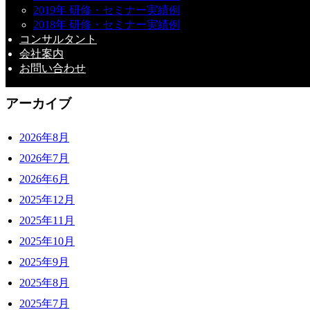
保護中: 7/23 AI活用で変わる！ 生産性向上と経費削減
2019年 研修・セミナー実績例
2018年 研修・セミナー実績例
保護中: 7/7 DeepResearch vs Perplexity vs Genspark セミナ
コンサルタント
保護中: 7/1 経営革新・新事業進出支援セミナー
会社案内
お問い合わせ
保護中: 6/3 ChatGPT vs Gemini vs Claude vs Copilot セミナ
アーカイブ
2026年8月
2026年7月
2026年6月
2025年12月
2025年11月
2025年10月
2025年9月
2025年8月
2025年7月