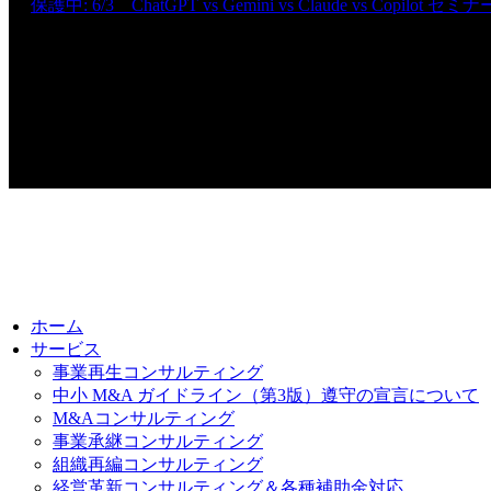
保護中: 6/3 ChatGPT vs Gemini vs Claude vs Copilot セミナ
無料経営相談
© 2026. 株式会社ビジネス・ナビゲーター｜福岡市
ホーム
サービス
事業再生コンサルティング
中小 M&A ガイドライン（第3版）遵守の宣言について
M&Aコンサルティング
事業承継コンサルティング
組織再編コンサルティング
経営革新コンサルティング＆各種補助金対応