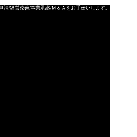
金申請/経営改善/事業承継/Ｍ＆Ａをお手伝いします。
ー
せん。
上