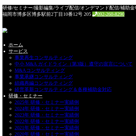
HOME
研修/セミナー/撮影編集/ライブ配信/オンデマンド配信/補助
2026年06月
福岡市博多区博多駅前2丁目10番12号 205
092-260-8290
月別アーカイヴ:
2026-6月
ホーム
サービス
事業再生コンサルティング
保護中: 6/3 ChatGPT vs Gemini vs Claude vs Copilot セミナ
中小 M&A ガイドライン（第3版）遵守の宣言について
M&Aコンサルティング
セミナー
事業承継コンサルティング
2026年6月8日
組織再編コンサルティング
経営革新コンサルティング＆各種補助金対応
この投稿はパスワードで保護されているため抜粋文はありま
研修・セミナー
2025年 研修・セミナー実績例
2024年 研修・セミナー実績例
新着情報
2023年 研修・セミナー実績例
2022年 研修・セミナー実績例
2021年 研修・セミナー実績例
保護中: 8/5 AI活用で実現！ SNS基礎と業務の生産性向
2020年 研修・セミナー実績例