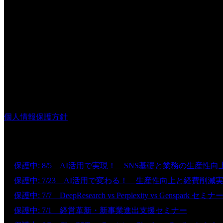
株式会社ビジネス・ナビゲーター
〒812-0011
福岡市博多区博多駅前2丁目10番12号
ハイラーク博多駅前ビル205
TEL 092-260-8290
FAX 092-260-8292
個人情報保護方針
新着情報
保護中: 8/5 AI活用で実現！ SNS基礎と業務の生産性向
保護中: 7/23 AI活用で変わる！ 生産性向上と経費削減
保護中: 7/7 DeepResearch vs Perplexity vs Genspark セミナ
保護中: 7/1 経営革新・新事業進出支援セミナー