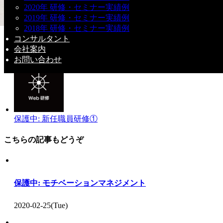
2020年 研修・セミナー実績例
2019年 研修・セミナー実績例
2018年 研修・セミナー実績例
コンサルタント
会社案内
保護中: 資金管理（資金繰り）①
お問い合わせ
保護中: 新任職員研修①
こちらの記事もどうぞ
保護中: モチベーションマネジメント
2020-02-25(Tue)