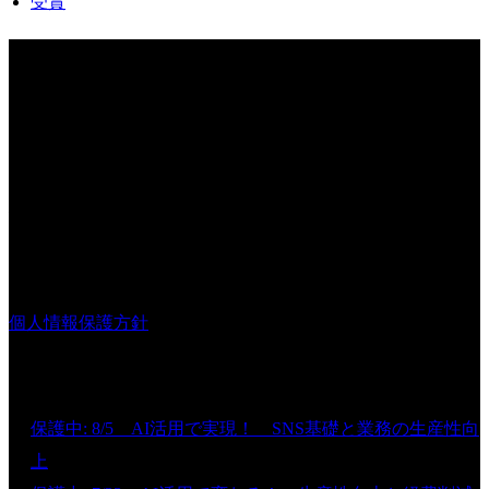
受賞
COMPANY INFO
株式会社ビジネス・ナビゲーター
〒812-0011
福岡市博多区博多駅前2丁目10番12号
ハイラーク博多駅前ビル205
TEL 092-260-8290
FAX 092-260-8292
個人情報保護方針
新着情報
保護中: 8/5 AI活用で実現！ SNS基礎と業務の生産性向
上