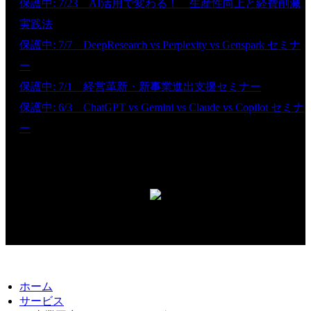
保護中: 7/23 AI活用で変わる！ 生産性向上と経費削減
実践法
保護中: 7/7 DeepResearch vs Perplexity vs Genspark セミナ
ー
保護中: 7/1 経営革新・新事業進出支援セミナー
保護中: 6/3 ChatGPT vs Gemini vs Claude vs Copilot セミナ
ー
無料経営相談
© 2026. 株式会社ビジネス・ナビゲーター｜福岡市
ホーム
サービス