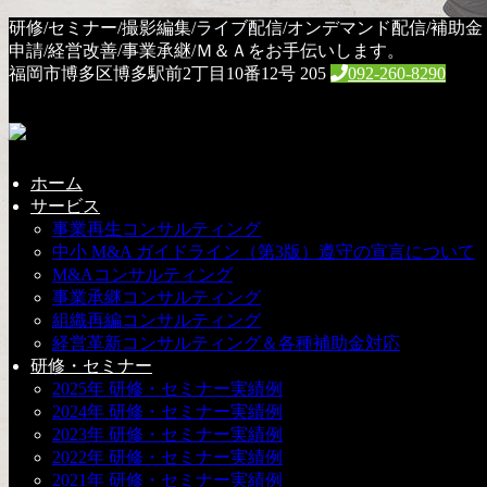
HOME
研修/セミナー/撮影編集/ライブ配信/オンデマンド配信/補助金
Web研修
申請/経営改善/事業承継/Ｍ＆Ａをお手伝いします。
保護中: 資金管理（資金繰り）②
福岡市博多区博多駅前2丁目10番12号 205
092-260-8290
保護中: 資金管理（資金繰
り）②
ホーム
サービス
事業再生コンサルティング
中小 M&A ガイドライン（第3版）遵守の宣言について
2019年12月23日
M&Aコンサルティング
事業承継コンサルティング
このコンテンツはパスワードで保護されています。閲覧する
組織再編コンサルティング
には以下にパスワードを入力してください。
経営革新コンサルティング＆各種補助金対応
研修・セミナー
2025年 研修・セミナー実績例
パスワード:
2024年 研修・セミナー実績例
2023年 研修・セミナー実績例
Web研修
2022年 研修・セミナー実績例
2021年 研修・セミナー実績例