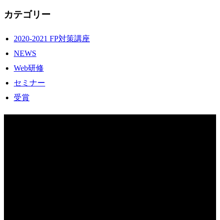
カテゴリー
2020-2021 FP対策講座
NEWS
Web研修
セミナー
受賞
COMPANY INFO
株式会社ビジネス・ナビゲーター
〒812-0011
福岡市博多区博多駅前2丁目10番12号
ハイラーク博多駅前ビル205
TEL 092-260-8290
FAX 092-260-8292