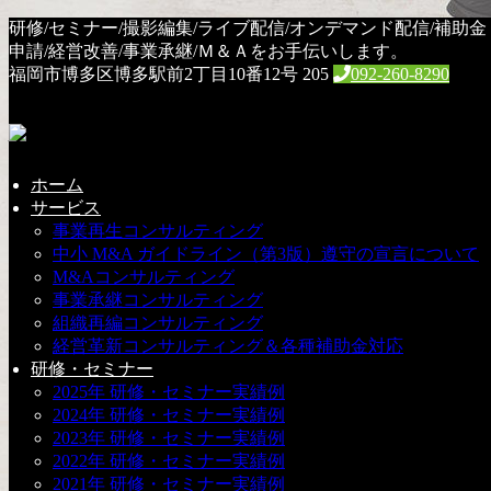
HOME
研修/セミナー/撮影編集/ライブ配信/オンデマンド配信/補助金
セミナー
申請/経営改善/事業承継/Ｍ＆Ａをお手伝いします。
保護中: ChatGPT×Canva
福岡市博多区博多駅前2丁目10番12号 205
092-260-8290
保護中: ChatGPT×Canva
ホーム
サービス
2025年7月7日
事業再生コンサルティング
中小 M&A ガイドライン（第3版）遵守の宣言について
このコンテンツはパスワードで保護されています。閲覧する
M&Aコンサルティング
には以下にパスワードを入力してください。
事業承継コンサルティング
組織再編コンサルティング
パスワード:
経営革新コンサルティング＆各種補助金対応
研修・セミナー
セミナー
2025年 研修・セミナー実績例
2024年 研修・セミナー実績例
2023年 研修・セミナー実績例
2022年 研修・セミナー実績例
保護中: ChatGPT入門編
2021年 研修・セミナー実績例